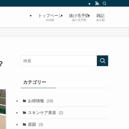
トップページ
抜け毛予防
雑記
HOME
抜け毛予防
未分類
？
カテゴリー
お得情報
(18)
スキンケア美容
(2)
原因
(3)