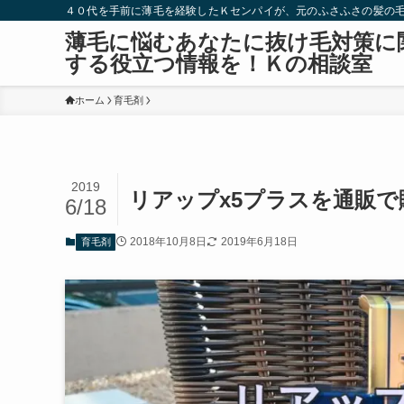
４０代を手前に薄毛を経験したＫセンパイが、元のふさふさの髪の
薄毛に悩むあなたに抜け毛対策に
する役立つ情報を！Ｋの相談室
ホーム
育毛剤
2019
リアップx5プラスを通販
6/18
2018年10月8日
2019年6月18日
育毛剤